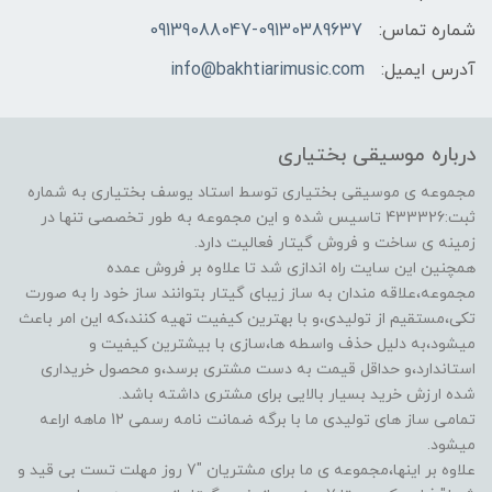
شماره تماس:
09139088047-09130389637
آدرس ایمیل:
info@bakhtiarimusic.com
درباره موسیقی بختیاری
مجموعه ی موسیقی بختیاری توسط استاد یوسف بختیاری به شماره
ثبت:433326 تاسیس شده و این مجموعه به طور تخصصی تنها در
زمینه ی ساخت و فروش گیتار فعالیت دارد.
همچنین این سایت راه اندازی شد تا علاوه بر فروش عمده
مجموعه،علاقه مندان به ساز زیبای گیتار بتوانند ساز خود را به صورت
تکی،مستقیم از تولیدی،و با بهترین کیفیت تهیه کنند،که این امر باعث
میشود،به دلیل حذف واسطه ها،سازی با بیشترین کیفیت و
استاندارد،و حداقل قیمت به دست مشتری برسد،و محصول خریداری
شده ارزش خرید بسیار بالایی برای مشتری داشته باشد.
تمامی ساز های تولیدی ما با برگه ضمانت نامه رسمی 12 ماهه اراعه
میشود.
علاوه بر اینها،مجموعه ی ما برای مشتریان "7 روز مهلت تست بی قید و