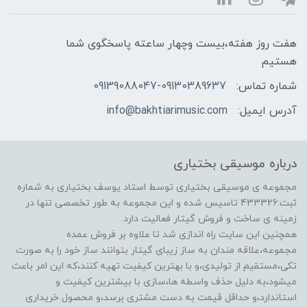
هفت روز هفته،بیست وچهار ساعته پاسخگوی شما
هستیم
شماره تماس:
09139088047-09130389637
آدرس ایمیل:
info@bakhtiarimusic.com
درباره موسیقی بختیاری
مجموعه ی موسیقی بختیاری توسط استاد یوسف بختیاری به شماره
ثبت:433326 تاسیس شده و این مجموعه به طور تخصصی تنها در
زمینه ی ساخت و فروش گیتار فعالیت دارد.
همچنین این سایت راه اندازی شد تا علاوه بر فروش عمده
مجموعه،علاقه مندان به ساز زیبای گیتار بتوانند ساز خود را به صورت
تکی،مستقیم از تولیدی،و با بهترین کیفیت تهیه کنند،که این امر باعث
میشود،به دلیل حذف واسطه ها،سازی با بیشترین کیفیت و
استاندارد،و حداقل قیمت به دست مشتری برسد،و محصول خریداری