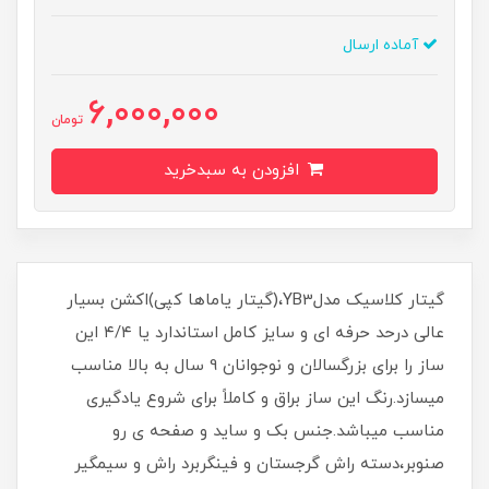
آماده ارسال
6,000,000
تومان
افزودن به سبدخرید
گیتار کلاسیک مدلYB3،(گیتار یاماها کپی)اکشن بسیار
عالی درحد حرفه ای و سایز کامل استاندارد یا ۴/۴ این
ساز را برای بزرگسالان و نوجوانان 9 سال به بالا مناسب
میسازد.رنگ این ساز براق و کاملاً برای شروع یادگیری
مناسب میباشد.جنس بک و ساید و صفحه ی رو
صنوبر،دسته راش گرجستان و فینگربرد راش و سیمگیر